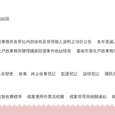
連結區
政事務所各單位內部保有及管理個人資料之項目公告
各年度歲
化戶政事務所辦理國家賠償事件收結情形
臺南市善化戶政事務
姓名變更
收養、終止收養登記
監護登記
認領登記
國民
複製收費標準
檔案應用作業流程圖
檔案管理局相關連結