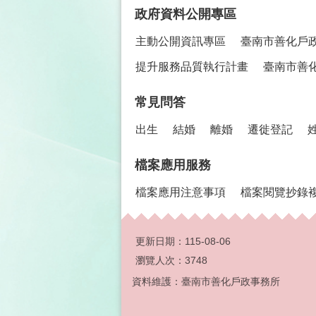
政府資料公開專區
主動公開資訊專區
臺南市善化戶
提升服務品質執行計畫
臺南市善
常見問答
出生
結婚
離婚
遷徙登記
檔案應用服務
檔案應用注意事項
檔案閱覽抄錄
更新日期：
115-08-06
瀏覽人次：
3748
資料維護：臺南市善化戶政事務所