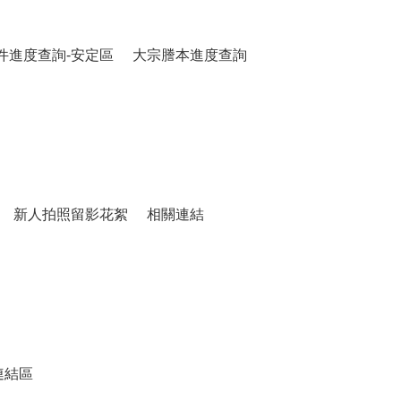
件進度查詢-安定區
大宗謄本進度查詢
新人拍照留影花絮
相關連結
連結區