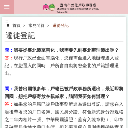
:::
跳到主要內容區塊
:::
首頁
常見問答
遷徙登記
遷徙登記
問：
我要從臺北遷至善化，我需要先到臺北辦理遷出嗎？
答：
現行戶政已全面電腦化，您僅需至遷入地辦理遷入登
記，在您遷入的同時，戶所會自動將您臺北的戶籍辦理遷
出。
問：
我曾出國很多年，戶籍已被戶政事務所遷出，最近即將
回國，想把戶籍寄放在親戚家，請問我要如何辦理？
答：
如果您的戶籍已被戶政事務所逕為遷出登記，請您在入
境後帶著您的戶口名簿、國民身分證、符合新式身分證規格
之二年內相片一張、中華民國護照﹝蓋有入境章戳﹞、印章
及確實居住地之戶口名簿，但若要單獨立戶則需攜帶確實居