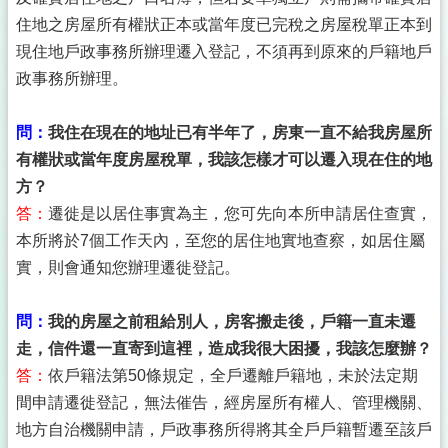
住地之房屋所有權狀正本或當年度已完稅之房屋稅單正本到
現住地戶政事務所辦理遷入登記，不須再到原來的戶籍地戶
政事務所辦理。
問：
我住在現在的地址已有半年了，房東一直不給我房屋所
有權狀或當年度房屋稅單，我該怎樣才可以遷入現在住的地
方？
答：
遷徙是以居住事實為主，您可先向本所申請居住查實，
本所將於7個工作天內，至您的居住地實地查察，如居住屬
實，則會通知您辦理遷徙登記。
問：
我的房屋之前租給別人，房客搬走後，戶籍一直未遷
走，信件還一直寄到這裡，造成我很大困擾，我該怎麼辦？
答：
依戶籍法第50條規定，全戶遷離戶籍地，未於法定期
間申請遷徙登記，無法催告，經房屋所有權人、管理機關、
地方自治機關申請，戶政事務所得將其全戶戶籍暫遷至該戶