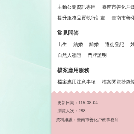
主動公開資訊專區
臺南市善化戶
提升服務品質執行計畫
臺南市善
常見問答
出生
結婚
離婚
遷徙登記
自然人憑證
門牌證明
檔案應用服務
檔案應用注意事項
檔案閱覽抄錄
更新日期：
115-08-04
瀏覽人次：
288
資料維護：臺南市善化戶政事務所