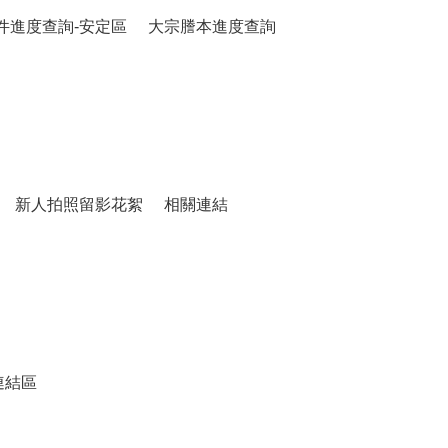
件進度查詢-安定區
大宗謄本進度查詢
新人拍照留影花絮
相關連結
連結區