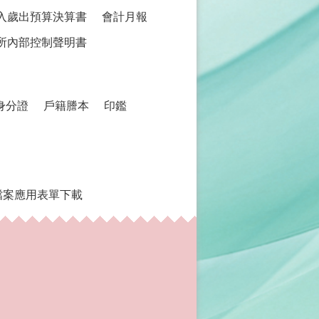
入歲出預算決算書
會計月報
所內部控制聲明書
身分證
戶籍謄本
印鑑
檔案應用表單下載