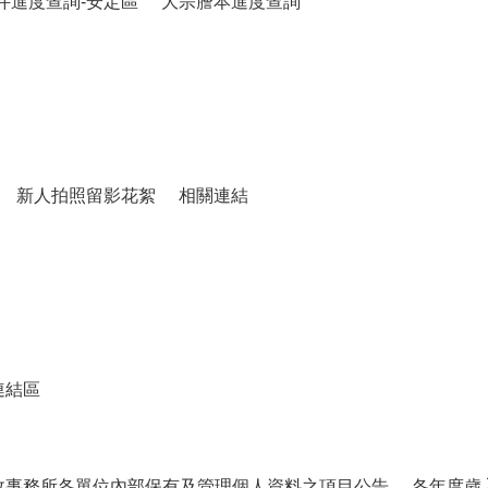
件進度查詢-安定區
大宗謄本進度查詢
新人拍照留影花絮
相關連結
連結區
政事務所各單位內部保有及管理個人資料之項目公告
各年度歲