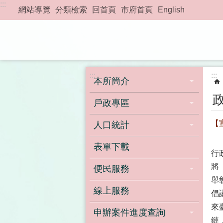
:::
跳到主要內容區塊
網站導覽
分類檢索
回首頁
市府首頁
English
:::
:::
本所簡介
戶政專區
【
人口統計
表單下載
行
將
便民服務
舉
線上服務
倡
來
申辦案件進度查詢
鏈