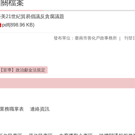
相關檔案
臺美21世紀貿易倡議反貪腐議題
pdf(898.96 KB)
發布單位：臺南市善化戶政事務所
刊登日
【宣導】政治獻金法規定
業務職掌表
連絡資訊