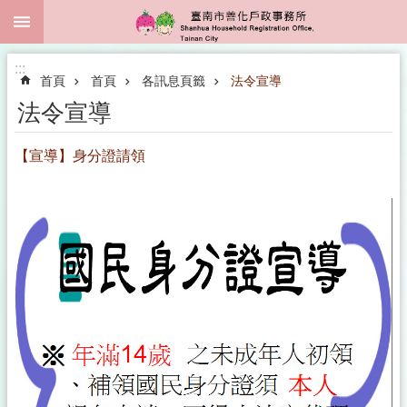
:::
跳到主要內容區塊
:::
首頁
首頁
各訊息頁籤
法令宣導
法令宣導
【宣導】身分證請領