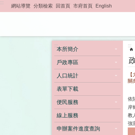
:::
跳到主要內容區塊
網站導覽
分類檢索
回首頁
市府首頁
English
:::
:::
本所簡介
戶政專區
【
人口統計
關
表單下載
依
便民服務
岸
線上服務
教
強
申辦案件進度查詢