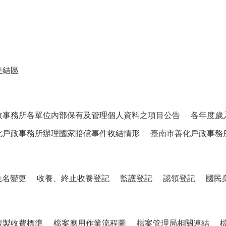
連結區
政事務所各單位內部保有及管理個人資料之項目公告
各年度歲
化戶政事務所辦理國家賠償事件收結情形
臺南市善化戶政事務
姓名變更
收養、終止收養登記
監護登記
認領登記
國民
複製收費標準
檔案應用作業流程圖
檔案管理局相關連結