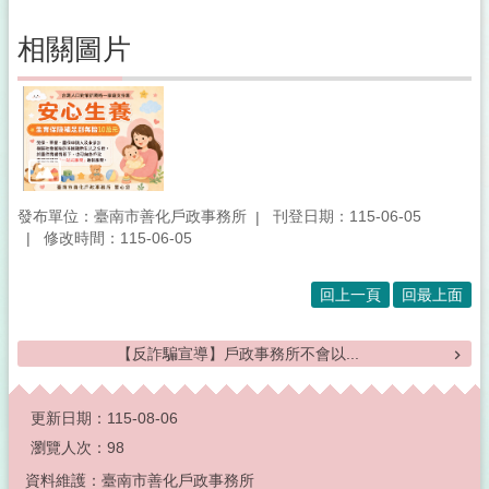
進
度
相關圖片
查
詢
互
動
專
區
發布單位：臺南市善化戶政事務所
刊登日期：115-06-05
結
修改時間：115-06-05
婚
拍
照
回上一頁
回最上面
專
區
【反詐騙宣導】戶政事務所不會以...
政
:::
風
更新日期：
115-08-06
專
瀏覽人次：
98
區
資料維護：臺南市善化戶政事務所