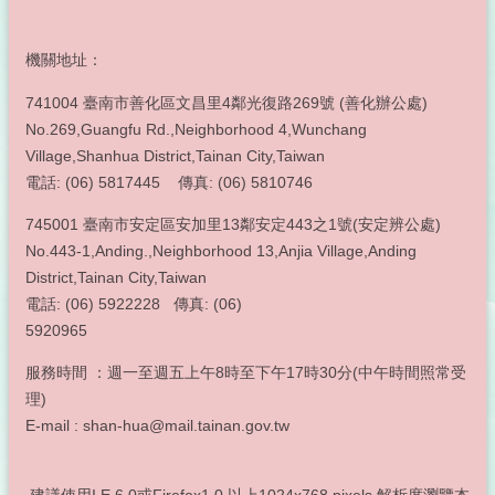
性
別
主
機關地址：
流
化
741004 臺南市善化區文昌里4鄰光復路269號 (善化辦公處)
專
No.269,Guangfu Rd.,Neighborhood 4,Wunchang
區
Village,Shanhua District,Tainan City,Taiwan
電話: (06) 5817445 傳真: (06) 5810746
政
府
745001 臺南市安定區安加里13鄰安定443之1號(安定辨公處)
資
No.443-1,Anding.,Neighborhood 13,Anjia Village,Anding
料
公
District,Tainan City,Taiwan
開
電話: (06) 5922228 傳真: (06)
專
5920965
區
服務時間 ：週一至週五上午8時至下午17時30分(中午時間照常受
常
理)
見
E-mail : shan-hua@mail.tainan.gov.tw
問
答
建議使用I.E.6.0或Firefox1.0 以上1024x768 pixels 解析度瀏覽本