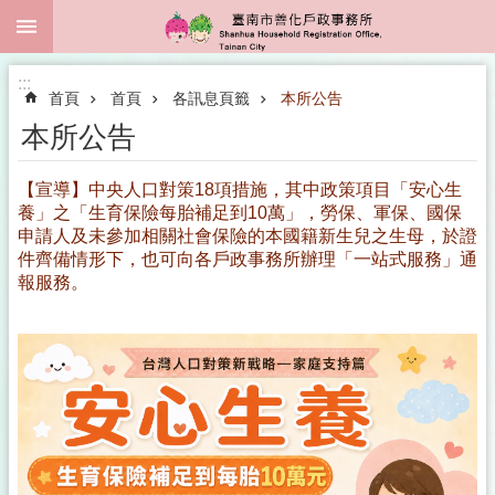
:::
跳到主要內容區塊
搜
尋
進
:::
階
首頁
首頁
各訊息頁籤
本所公告
搜
尋
本所公告
【宣導】中央人口對策18項措施，其中政策項目「安心生
養」之「生育保險每胎補足到10萬」，勞保、軍保、國保
本
申請人及未參加相關社會保險的本國籍新生兒之生母，於證
所
件齊備情形下，也可向各戶政事務所辦理「一站式服務」通
簡
報服務。
介
戶
政
專
區
人
口