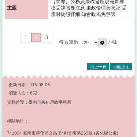
【宣導】公務員廉政倫理規範宣導
收受餽贈要注意 廉政倫理莫忘記 受
贈財物想仔細 知會政風免爭議
1
2
3
每頁筆數
/
41
回上一頁
回最上面
:::
更新日期：
115-08-06
瀏覽人次：
852
資料維護：臺南市善化戶政事務所
機關地址：
741004 臺南市善化區文昌里4鄰光復路269號 (善化辦公處)